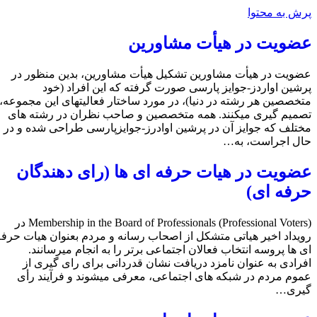
پرش به محتوا
عضویت در هیأت مشاورین
عضویت در هیأت مشاورین تشکیل هیأت مشاورين، بدین منظور در
پرشین اواردز-جوایز پارسی صورت گرفته که این افراد (خود
متخصصین هر رشته در دنیا)، در مورد ساختار فعالیتهای این مجموعه،
تصمیم گیری میکنند. همه متخصصین و صاحب نظران در رشته های
مختلف که جوایز آن در پرشین اوادرز-جوایزپارسی طراحی شده و در
حال اجراست، به…
عضویت در هیات حرفه ای ها (رای دهندگان
حرفه ای)
Membership in the Board of Professionals (Professional Voters) در
رویداد اخیر هیاتی متشکل از اصحاب رسانه و مردم بعنوان هیات حرفه
ای ها پروسه انتخاب فعالان اجتماعی برتر را به انجام میرسانند.
افرادی به عنوان نامزد دریافت نشان قدردانی برای رای گیری از
عموم مردم در شبکه های اجتماعی، معرفی میشوند و فرآیند رأی
گیری…