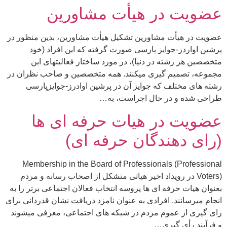
عضویت در هیأت مشاورین
عضویت در هیأت مشاورین تشکیل هیأت مشاورين، بدین منظور در
پرشین اواردز-جوایز پارسی صورت گرفته که این افراد (خود
متخصصین هر رشته در دنیا)، در مورد ساختار فعالیتهای این
مجموعه، تصمیم گیری میکنند. همه متخصصین و صاحب نظران در
رشته های مختلف که جوایز آن در پرشین اوادرز-جوایزپارسی
طراحی شده و در حال اجراست، به…
عضویت در هیات حرفه ای ها
(رای دهندگان حرفه ای)
Membership in the Board of Professionals (Professional
Voters) در رویداد اخیر هیاتی متشکل از اصحاب رسانه و مردم
بعنوان هیات حرفه ای ها پروسه انتخاب فعالان اجتماعی برتر را به
انجام میرسانند. افرادی به عنوان نامزد دریافت نشان قدردانی برای
رای گیری از عموم مردم در شبکه های اجتماعی، معرفی میشوند
و فرآیند رأی گیری…